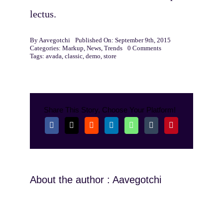
lectus.
By
Aavegotchi
Published On: September 9th, 2015
on
Categories:
Markup
,
News
,
Trends
0 Comments
Aenean
Tags:
avada
,
classic
,
demo
,
store
lobortis
sapien
enim
viverra
Share This Story, Choose Your Platform!
About the author : Aavegotchi