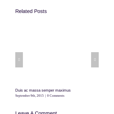
Related Posts
Duis ac massa semper maximus
Nunc f
September 9th, 2015
|
0 Comments
Septem
Leave A Comment