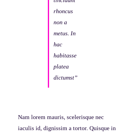
tincidunt
rhoncus
non a
metus. In
hac
habitasse
platea
dictumst”
Nam lorem mauris, scelerisque nec
iaculis id, dignissim a tortor. Quisque in